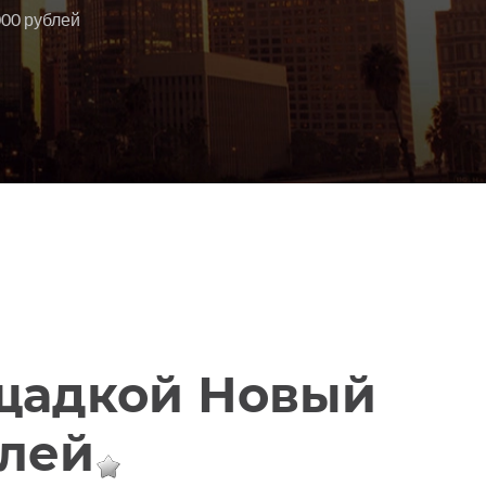
000 рублей
ощадкой Новый
блей