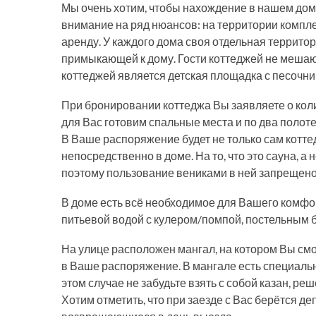
Мы очень хотим, чтобы нахождение в нашем до
внимание на ряд нюансов: на территории компле
аренду. У каждого дома своя отдельная территор
примыкающей к дому. Гости коттеджей не мешают
коттеджей является детская площадка с песочни
При бронировании коттеджа Вы заявляете о кол
для Вас готовим спальные места и по два полот
В Ваше распоряжение будет не только сам котте
непосредственно в доме. На то, что это сауна, 
поэтому пользование вениками в ней запрещено
В доме есть всё необходимое для Вашего комфо
питьевой водой с кулером/помпой, постельным 
На улице расположен мангал, на котором Вы см
в Ваше распоряжение. В мангале есть специальн
этом случае не забудьте взять с собой казан, реш
Хотим отметить, что при заезде с Вас берётся де