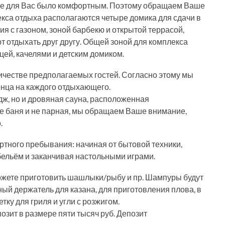
ме для Вас было комфортным. Поэтому обращаем Ваше
кса отдыха располагаются четыре домика для сдачи в
ия с газоном, зоной барбекю и открытой террасой,
 отдыхать друг другу. Общей зоной для комплекса
цей, качелями и детским домиком.
ичестве предполагаемых гостей. Согласно этому мы
енца на каждого отдыхающего.
дж, но и дровяная сауна, расположенная
а не баня и не парная, мы обращаем Ваше внимание,
.
ртного пребывания: начиная от бытовой техники,
бельём и заканчивая настольными играми.
ожете приготовить шашлыки/рыбу и пр. Шампуры будут
ый держатель для казана, для приготовления плова, в
етку для гриля и угли с розжигом.
позит в размере пяти тысяч руб. Депозит