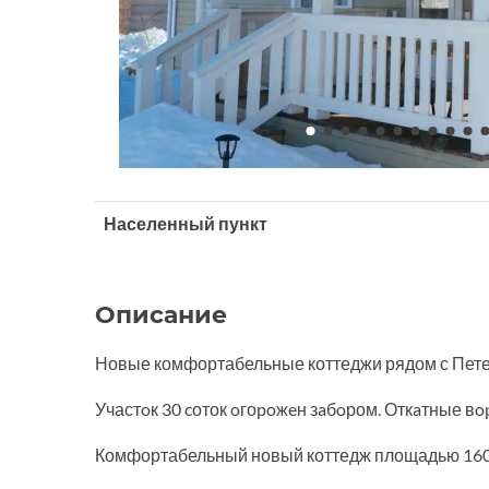
Населенный пункт
Описание
Новые комфортабельные коттеджи рядом с Петер
Участoк 30 cоток oгоpoжeн зaбoром. Откaтные вop
Комфортабельный новый коттедж площадью 160 м