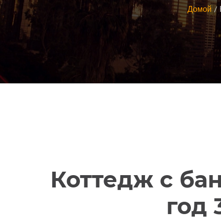
Домой
Коттедж с ба
год 