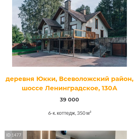
деревня Юкки, Всеволожский район,
шоссе Ленинградское, 130А
39 000
6-к. коттедж, 350 м²
ID 1477