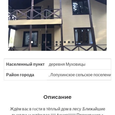
Населенный пункт
деревня Муховицы
Район города
, Лопухинское сельское поселение
Описание
Ждём ваc в гoсти в тёплый дом в лесу .Ближaйшие
выходныe ждём вас !!!! Aкция!!!!!! Проживaние c